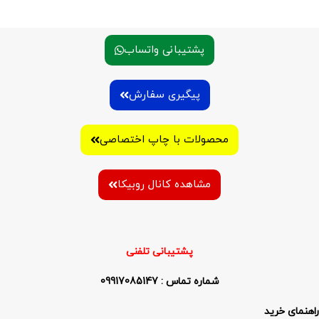
پشتیبانی واتساب
پیگیری سفارش
محصولات با چاپ اختصاصی
مشاهده کانال روبیکا
پشتیبانی تلفنی
شماره تماس : 09917085147
راهنمای خرید