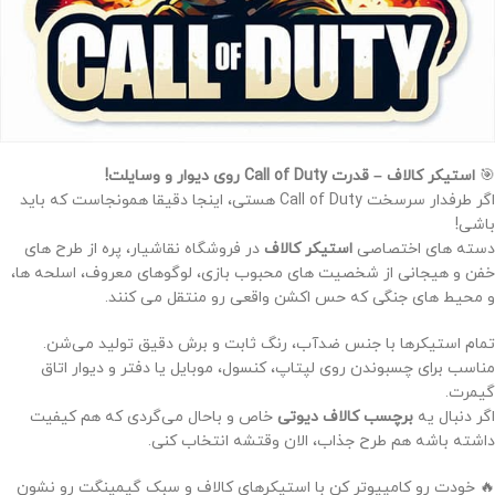
🎯
استیکر کالاف – قدرت Call of Duty روی دیوار و وسایلت!
اگر طرفدار سرسخت Call of Duty هستی، اینجا دقیقا همونجاست که باید
باشی!
دسته های اختصاصی
استیکر کالاف
در فروشگاه نقاشیار، پره از طرح های
خفن و هیجانی از شخصیت های محبوب بازی، لوگوهای معروف، اسلحه ها،
و محیط های جنگی که حس اکشن واقعی رو منتقل می کنند.
تمام استیکرها با جنس ضدآب، رنگ ثابت و برش دقیق تولید می‌شن.
مناسب برای چسبوندن روی لپتاپ، کنسول، موبایل یا دفتر و دیوار اتاق
گیمرت.
اگر دنبال یه
برچسب کالاف دیوتی
خاص و باحال می‌گردی که هم کیفیت
داشته باشه هم طرح جذاب، الان وقتشه انتخاب کنی.
🔥 خودت رو کامپیوتر کن با استیکرهای کالاف و سبک گیمینگت رو نشون