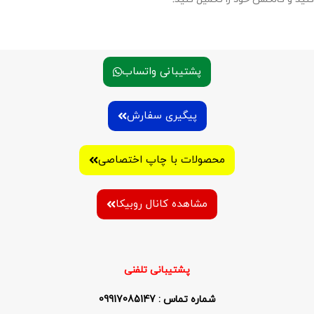
پشتیبانی واتساب
پیگیری سفارش
محصولات با چاپ اختصاصی
مشاهده کانال روبیکا
پشتیبانی تلفنی
شماره تماس : 09917085147