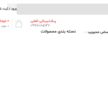
ورود / ثبت نا
0
توما
پـشـتـیـبانی تلفنی
09917085147
0
مورد
دسته بندی محصولات