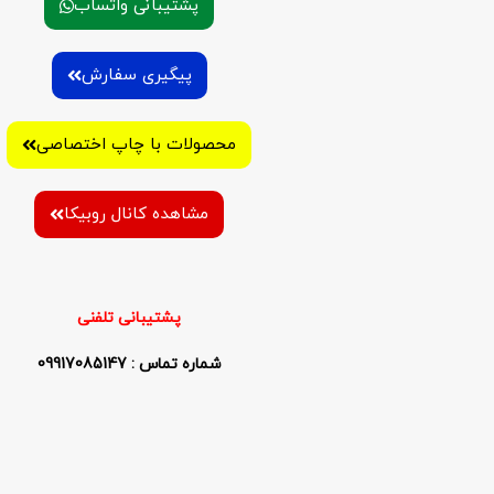
پشتیبانی واتساب
پیگیری سفارش
محصولات با چاپ اختصاصی
مشاهده کانال روبیکا
پشتیبانی تلفنی
شماره تماس : 09917085147