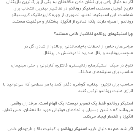
اگر به دنبال راهی برای نشان دادن علاقه‌تان به یکی از بزرگ‌ترین بازیکنان
تاریخ فوتبال هستید،
استیکر رونالدو
در نقاشیار بهترین انتخاب برای
شماست. این استیکرها نه‌تنها تصویری از چهره کاریزماتیک کریستیانو
رونالدو را همراه دارند، بلکه نمادی از انگیزه، پشتکار و موفقیت هستند.
چرا استیکرهای رونالدو نقاشیار خاص هستند؟
طراحی‌های خاص از لحظات به‌یادماندنی رونالدو: از شادی گل در
منچستریونایتد و رئال مادرید تا درخشش در پرتغال.
تنوع در سبک: استیکرهای رئالیستی، فانتزی، کارتونی و حتی مینیمال،
مناسب برای سلیقه‌های مختلف.
مناسب برای تزئین: لپتاپ، گوشی، دفتر، کمد یا هر سطحی که می‌توانید با
انرژی مثبت رونالدو تزئین کنید.
استیکر رونالدو فقط یک تصویر نیست؛ یک الهام است.
طرفداران واقعی
می‌دانند که داشتن وسایلی با نمادهای فوتبالی مورد علاقه‌شان، حس تعلق،
انگیزه و افتخار ایجاد می‌کند.
اگر شما هم به دنبال خرید
استیکر رونالدو
با کیفیت بالا و طرح‌های خاص