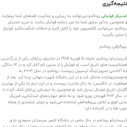
نتیجه‌گیری
استیکر فوتبالی
رونالدو می‌توانند به زیبایی و جذابیت فضاهای شما بیفزایند
و همچنین یادآور عشق شما به این ستاره فوتبال باشند. با خرید استیکر
رونالدو، می‌توانید کلکسیون خود را کامل کنید و لحظات شگفت‌انگیز فوتبال
را جشن بگیرید.
بیوگرافی رونالدو
کریستیانو رونالدو، متولد 5 فوریه 1985 در مادیرای پرتغال، یکی از بزرگ‌ترین
فوتبالیست‌ های تاریخ است. او فوتبال را از سنین کم آغاز کرد و در 12 سالگی
به آکادمی اسپورتینگ لیسبون پیوست. رونالدو در سال 2003 به
منچستریونایتد منتقل شد و در این باشگاه شهرت جهانی پیدا کرد. بعد از
موفقیت در انگلیس، به رئال مادرید پیوست و در این تیم به یکی از بهترین
گلزنان تاریخ فوتبال تبدیل شد. او همچنین به تیم ملی پرتغال کمک کرده تا
در سال 2016 قهرمان یورو شود. و به خاطر مهارت‌های استثنایی، فیزیک
بدنی قوی و تلاش بی‌وقفه‌اش شناخته می‌شود و جوایز متعددی از جمله
توپ طلا را در کارنامه دارد.
کریستیانو رونالدو در حال حاضر در باشگاه النصر عربستان سعودی بازی
می‌کند. او پس از دوران موفق در باشگاه‌های منچستریونایتد، رئال مادرید و