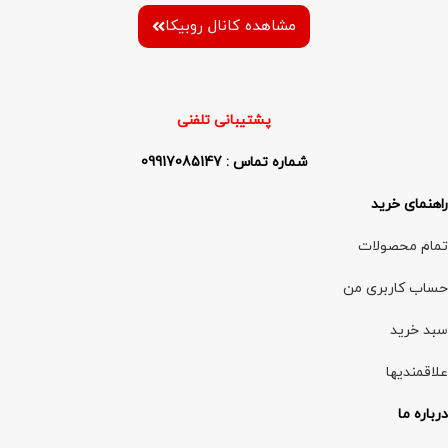
مشاهده کانال روبیکا
پشتیبانی تلفنی
شماره تماس : 09917085147
راهنمای خرید
تمام محصولات
حساب کاربری من
سبد خرید
علاقمندیها
درباره ما