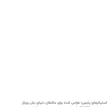
استیکرهای پابجی؛ طراحی شده برای عاشقان دنیای بتل رویال