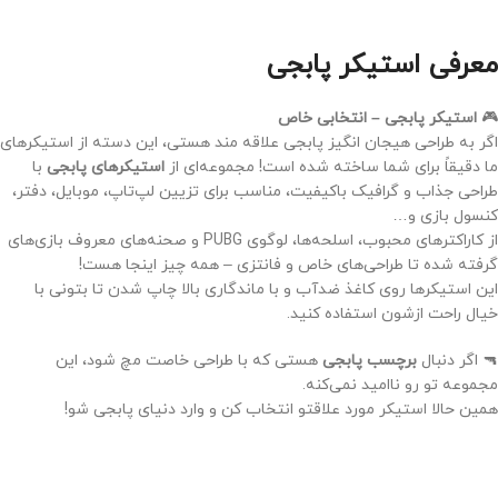
افزودن به سبد خرید
افزودن به سبد خرید
معرفی استیکر پابجی
🎮
استیکر پابجی – انتخابی خاص
اگر به طراحی هیجان انگیز پابجی علاقه مند هستی، این دسته از استیکرهای
ما دقیقاً برای شما ساخته شده است! مجموعه‌ای از
استیکرهای پابجی
با
طراحی جذاب و گرافیک باکیفیت، مناسب برای تزیین لپ‌تاپ، موبایل، دفتر،
کنسول بازی و…
از کاراکترهای محبوب، اسلحه‌ها، لوگوی PUBG و صحنه‌های معروف بازی‌های
گرفته شده تا طراحی‌های خاص و فانتزی – همه چیز اینجا هست!
این استیکرها روی کاغذ ضدآب و با ماندگاری بالا چاپ شدن تا بتونی با
خیال راحت ازشون استفاده کنید.
🔫 اگر دنبال
برچسب پابجی
هستی که با طراحی خاصت مچ شود، این
مجموعه تو رو ناامید نمی‌کنه.
همین حالا استیکر مورد علاقتو انتخاب کن و وارد دنیای پابجی شو!