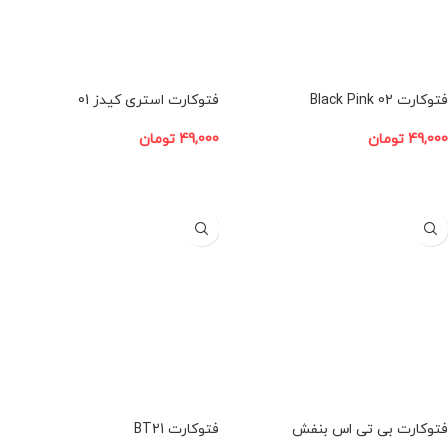
فتوکارت Black Pink 02
فتوکارت استری کیدز 01
49,000
تومان
49,000
تومان
افزودن به سبد خرید
افزودن به سبد خرید
فتوکارت بی تی اس بنفش
فتوکارت BT21