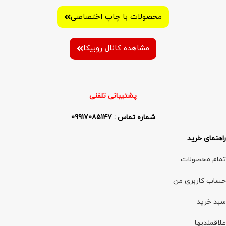
محصولات با چاپ اختصاصی
مشاهده کانال روبیکا
پشتیبانی تلفنی
شماره تماس : 09917085147
راهنمای خرید
تمام محصولات
حساب کاربری من
سبد خرید
علاقمندیها