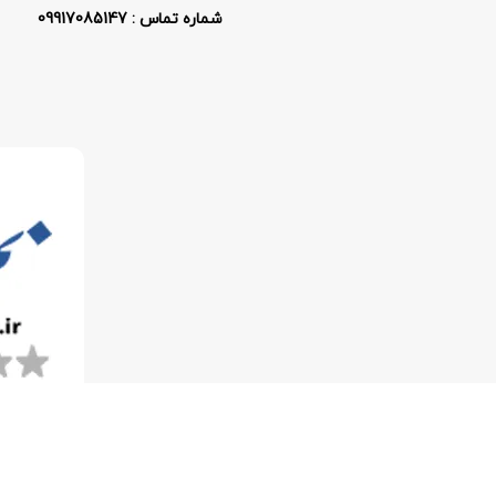
شماره تماس : 09917085147