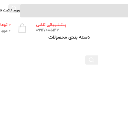
ورود / ثبت نا
0
توما
پـشـتـیـبانی تلفنی
09917085147
0
مورد
دسته بندی محصولات