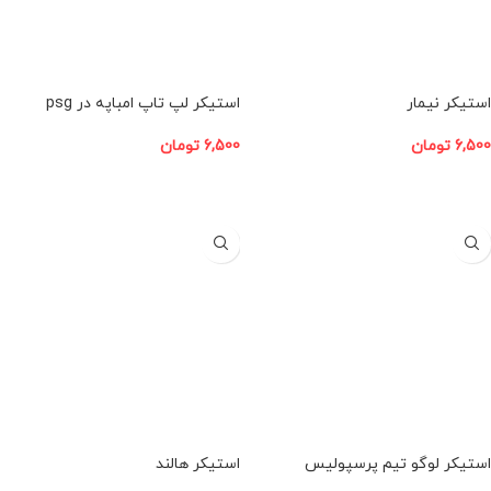
استیکر نیمار
استیکر لپ تاپ امباپه در psg
6,500
تومان
6,500
تومان
افزودن به سبد خرید
افزودن به سبد خرید
استیکر لوگو تیم پرسپولیس
استیکر هالند