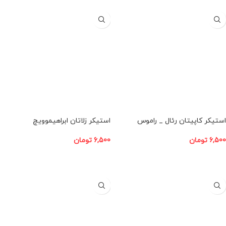
استیکر کاپیتان رئال _ راموس
استیکر زلاتان ابراهیموویچ
6,500
تومان
6,500
تومان
افزودن به سبد خرید
افزودن به سبد خرید