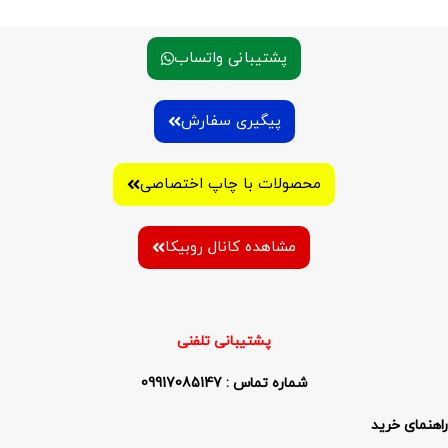
پشتیبانی واتساب
پیگیری سفارش
محصولات با چاپ اختصاصی
مشاهده کانال روبیکا
پشتیبانی تلفنی
شماره تماس : 09917085147
راهنمای خرید