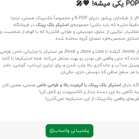
POP یکی میشه! 💖🎤
اگر از طرفداران پرشور دنیای K-POP و مخصوصاً بلک‌پینک هستی، اینجا
دقیقاً جاییه که باید باشی! مجموعه‌ی
استیکر بلک پینک
در فروشگاه
نقاشیار، ترکیبی از عشق، موسیقی و طراحی فانتزیه که با الهام از شخصیت‌ و
استایل منحصربه‌فرد اعضای گروه ساخته شده.
از Jennie گرفته تا Lisa و Jisoo و Rosé، هر استیکر با جزئیاتی خاص طراحی
شده که حس واقعی فن بودن رو بهت منتقل می‌کنه. همه استیکرها با کاغذ
وینیل ضدآب و ماندگاری بالا چاپ شدن و برای تزئین لپ‌تاپ، گوشی، دفتر
یا هر سطح صافی که دوسش داری، عالی‌ان.
اگه دنبال
استیکر بلک پینک با کیفیت بالا و طراحی خاص
هستی، همین الان
یه نگاهی به این دسته بنداز و کلکسیونت رو کامل کن!
فن‌های واقعی بلک‌پینک از این استیکرها نمی‌گذرن!
پشتیبانی واتساب