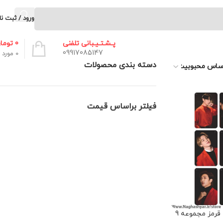
ورود / ثبت نا
0
توما
پـشـتـیـبانی تلفنی
09917085147
0
مورد
دسته بندی محصولات
فیلتر براساس قیمت
برچسب بی تی اس طرح قرمز مجموعه 9