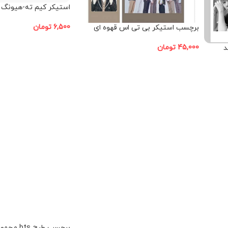
استیکر کیم ته-هیونگ V
6,500
تومان
برچسب استیکر بی تی اس قهوه ای
افزودن به سبد خرید
45,000
تومان
د
افزودن به سبد خرید
برچسب طرح bts مجموعه 9 عددی