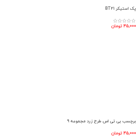
افزودن به سبد خرید
پک استیکر BT21
45,000
تومان
افزودن به سبد خرید
برچسب بی تی اس طرح زرد مجموعه 9
عددی
45,000
تومان