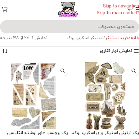
Skip to navigation
منو
Skip to main content
خانه
خرید استیکر
استیکر اسکرپ بوک
نمایش 1–25 از 38 نتیجه
نمایش نوار کناری
پک تزئینی استیکر برای اسکرپ بوک،
پک برچسب های نوشته انگلیسی
ژورنال و پلنر
پاره شده اسکرپ بوک